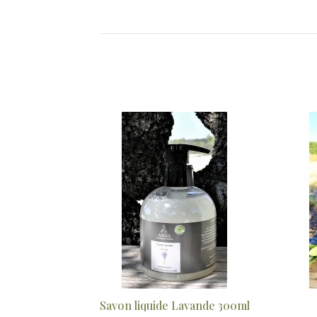
de 300ml
Crème Mains & Pieds