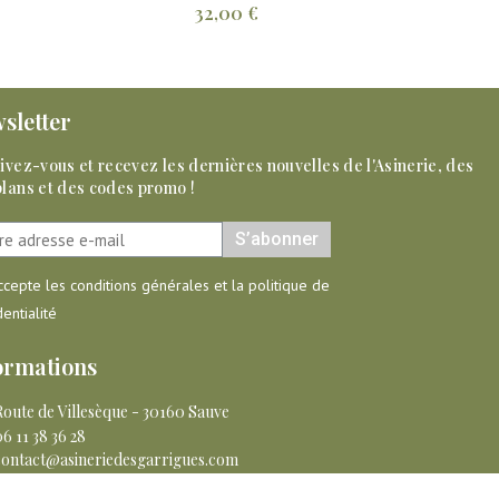
4,90 €
sletter
ivez-vous et recevez les dernières nouvelles de l'Asinerie, des
ment passé en famille
Super moment avec une personne
plans et des codes promo !
 6 ans ! Les nouveaux
passionnée ! La visite très ludique a
us ont accueillis
captivé des plus petits au plus grands.
S’abonner
 pour la visite de
Pauline C.
es explications sur les
accepte les conditions générales et la politique de
Août 2020
roduits à base de lait
entialité
tructives et ma fille a
ain ! Eclats de rire
ormations
Route de Villesèque - 30160 Sauve
6 11 38 36 28
contact@asineriedesgarrigues.com
Conditions Générales de Vente