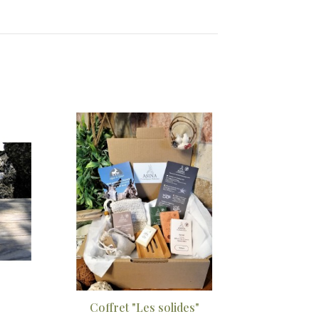
Savon au lait d’ânesse BIO & Pulpe d’Aloé Véra BIO