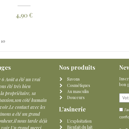
4,90 €
 10
ages
Nos produits
New
Inscr
ci beaucoup pour cet accueil très
Un excellent moment passé en
Savons
bon p
Cosmétiques
eureux, le bain de câlin avec les
avec ma fille de 6 ans ! Les 
Au masculin
s et ces informations à la pelle.
propriétaires nous ont accuei
Douceurs
 avons hâte de tester les produits
chaleureusement pour la visi
e revenir pour voir l'évolution de
l'installation. Les explications
L'asinerie
J'
rojet qui a du sens.
animaux et les produits à bas
confid
d'anesse sont instructives et m
L'exploitation
o D.
Bienfait du lait
pu traire à la main ! Eclats d