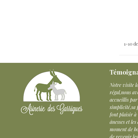
1-10 de
Témoign
 une personne
Notre visite le 6 Août a été un vrai
Mer
te très ludique a
régal,nous avons été trés bien
chal
its au plus grands.
accueillis par la propriétaire, sa
anon
simplicité,sa passion,son côté humain
Nous
font plaisir à voir.Le contact avec les
et d
ânesses et les ânons a été un grand
ce p
moment de bonheur,il nous tarde déjà
Hug
de revenir les voir.Un grand merci.