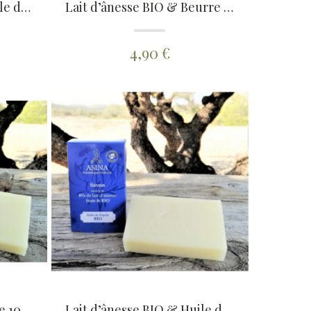
Lait d’ânesse BIO & Huile d’Olive BIO
Lait d’ânesse BIO & Beurre de Karité BIO
4,90 €
Lait d’ânesse BIO Nature 100g
Lait d’ânesse BIO & Huile de Nigelle (cumin noir) BIO