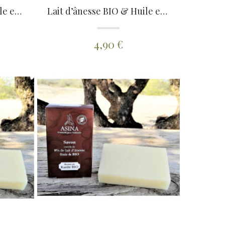
Lait d’ânesse BIO & Huile essentielle de Lavandin + Fleurs de lavande BIO
Lait d’ânesse BIO & Huile essentielle de Tea Tree (Arbre à thé) BIO
4,90 €