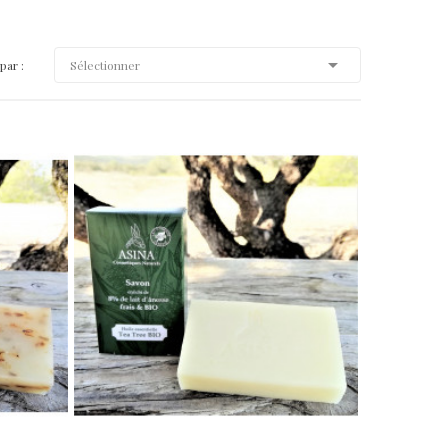

par :
Sélectionner