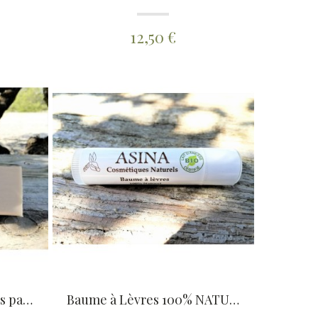
12,50 €
Shampooing solide (sans parfum) au Rhassoul du Maroc
Baume à Lèvres 100% NATUREL