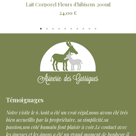
'hibiscus 200ml
Lait d’ânesse BIO & Beur
4,90 €
Témoignages
n vrai régal,nous avons été trés
Merci beaucoup pour cet accueil 
aire, sa simplicité,sa
câlin avec les anons et ces infor
plaisir à voir.Le contact avec
avons hâte de tester les produits
é un grand moment de bonheur,il
l'évolution de ce projet qui a du 