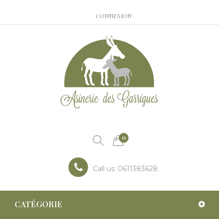
CONNEXION
0
Call us:
0611383628
CATÉGORIE